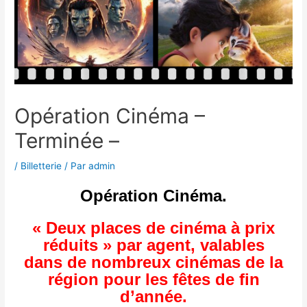
Opération Cinéma –
Terminée –
/
Billetterie
/ Par
admin
Opération Cinéma.
« Deux places de cinéma à prix
réduits » par agent, valables
dans de nombreux cinémas de la
région pour les fêtes de fin
d’année.