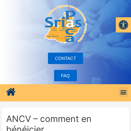
Ouvrir la
CONTACT
FAQ
ANCV – comment en
bénéicier